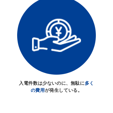
入電件数は少ないのに、無駄に
多く
の費用
が発生している。