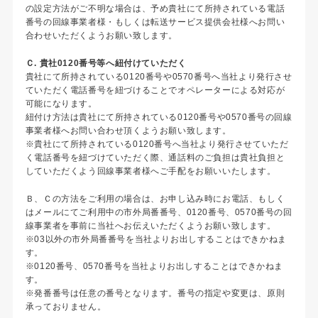
の設定方法がご不明な場合は、予め貴社にて所持されている電話
番号の回線事業者様・もしくは転送サービス提供会社様へお問い
合わせいただくようお願い致します。
Ｃ. 貴社0120番号等へ紐付けていただく
貴社にて所持されている0120番号や0570番号へ当社より発行させ
ていただく電話番号を紐づけることでオペレーターによる対応が
可能になります。
紐付け方法は貴社にて所持されている0120番号や0570番号の回線
事業者様へお問い合わせ頂くようお願い致します。
※貴社にて所持されている0120番号へ当社より発行させていただ
く電話番号を紐づけていただく際、通話料のご負担は貴社負担と
していただくよう回線事業者様へご手配をお願いいたします。
Ｂ、Ｃの方法をご利用の場合は、お申し込み時にお電話、もしく
はメールにてご利用中の市外局番番号、0120番号、0570番号の回
線事業者を事前に当社へお伝えいただくようお願い致します。
※03以外の市外局番番号を当社よりお出しすることはできかねま
す。
※0120番号、0570番号を当社よりお出しすることはできかねま
す。
※発番番号は任意の番号となります。番号の指定や変更は、原則
承っておりません。