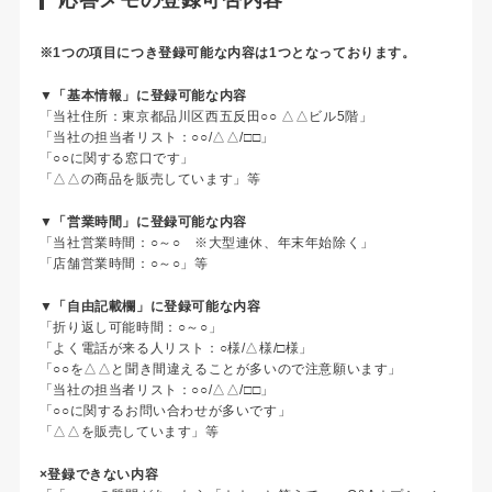
※1つの項目につき登録可能な内容は1つとなっております。
▼「基本情報」に登録可能な内容
「当社住所：東京都品川区西五反田○○ △△ビル5階」
「当社の担当者リスト：○○/△△/□□」
「○○に関する窓口です」
「△△の商品を販売しています」等
▼「営業時間」に登録可能な内容
「当社営業時間：○～○ ※大型連休、年末年始除く」
「店舗営業時間：○～○」等
▼「自由記載欄」に登録可能な内容
「折り返し可能時間：○～○」
「よく電話が来る人リスト：○様/△様/□様」
「○○を△△と聞き間違えることが多いので注意願います」
「当社の担当者リスト：○○/△△/□□」
「○○に関するお問い合わせが多いです」
「△△を販売しています」等
×登録できない内容