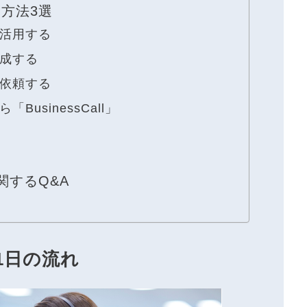
方法3選
活用する
成する
依頼する
usinessCall」
関するQ&A
1日の流れ