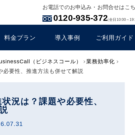
お電話でのお申込み・お問合せはこ
0120-935-372
（全日10:00～19
料金プラン
導入事例
ご利用ガイド
inessCall（ビジネスコール）
業務効率化
や必要性、推進方法も併せて解説
進状況は？課題や必要性、
説
6.07.31