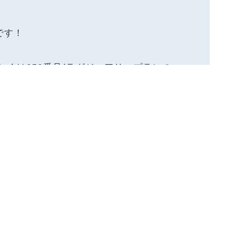
Mです！
号、もしくは050番号(ラグジュアリープランの
す。
電話番号を利用すればいいのか、ご説明い
記する
です！
Pなどに、当社からお出ししている電話番号
てこられますので、特段設定がいらず、オ