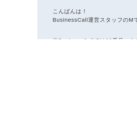
こんばんは！
BusinessCall運営スタッフの
当BusinessCallでは03番
み)のお貸出しを行なっておりま
今回はどのように貸し出された
たします！
直接Webなどに表
もっともシンプルなご利用方法
ご契約者様の管理されているH
を直接記載する方法です。
お客様は当社の番号に直接かけ